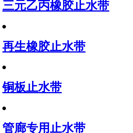
三元乙丙橡胶止水带
再生橡胶止水带
铜板止水带
管廊专用止水带