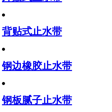
背贴式止水带
钢边橡胶止水带
钢板腻子止水带